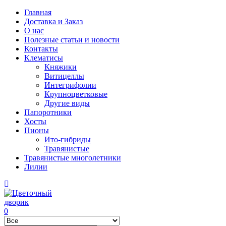
Главная
Доставка и Заказ
О нас
Полезные статьи и новости
Контакты
Клематисы
Княжики
Витицеллы
Интегрифолии
Крупноцветковые
Другие виды
Папоротники
Хосты
Пионы
Ито-гибриды
Травянистые
Травянистые многолетники
Лилии
0