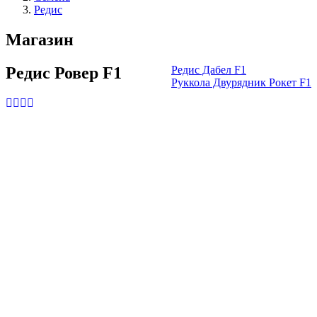
Редис
Магазин
Редис Ровер F1
Редис Дабел F1
Руккола Двурядник Рокет F1