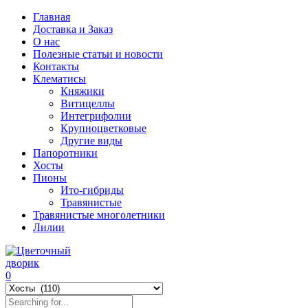
Главная
Доставка и Заказ
О нас
Полезные статьи и новости
Контакты
Клематисы
Княжики
Витицеллы
Интегрифолии
Крупноцветковые
Другие виды
Папоротники
Хосты
Пионы
Ито-гибриды
Травянистые
Травянистые многолетники
Лилии
0