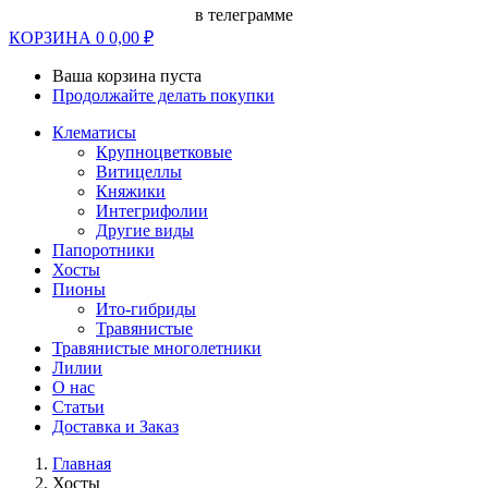
в телеграмме
КОРЗИНА
0
0,00
₽
Ваша корзина пуста
Продолжайте делать покупки
Клематисы
Крупноцветковые
Витицеллы
Княжики
Интегрифолии
Другие виды
Папоротники
Хосты
Пионы
Ито-гибриды
Травянистые
Травянистые многолетники
Лилии
О нас
Статьи
Доставка и Заказ
Главная
Хосты