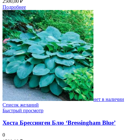
2500,00
₽
Подробнее
нет в наличии
Список желаний
Быстрый просмотр
Хоста Брессинген Блю ‘Bressingham Blue’
0