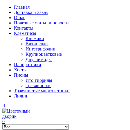
Главная
Доставка и Заказ
О нас
Полезные статьи и новости
Контакты
Клематисы
Княжики
Витицеллы
Интегрифолии
Крупноцветковые
Другие виды
Папоротники
Хосты
Пионы
Ито-гибриды
Травянистые
Травянистые многолетники
Лилии
0