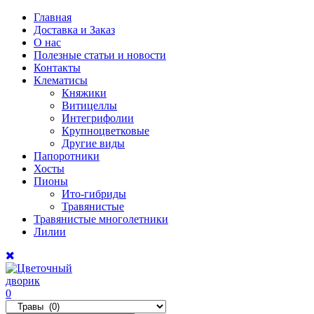
Главная
Доставка и Заказ
О нас
Полезные статьи и новости
Контакты
Клематисы
Княжики
Витицеллы
Интегрифолии
Крупноцветковые
Другие виды
Папоротники
Хосты
Пионы
Ито-гибриды
Травянистые
Травянистые многолетники
Лилии
0