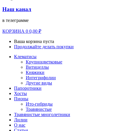
Наш канал
в телеграмме
КОРЗИНА
0
0,00
₽
Ваша корзина пуста
Продолжайте делать покупки
Клематисы
Крупноцветковые
Витицеллы
Княжики
Интегрифолии
Другие виды
Папоротники
Хосты
Пионы
Ито-гибриды
Травянистые
Травянистые многолетники
Лилии
О нас
Статьи