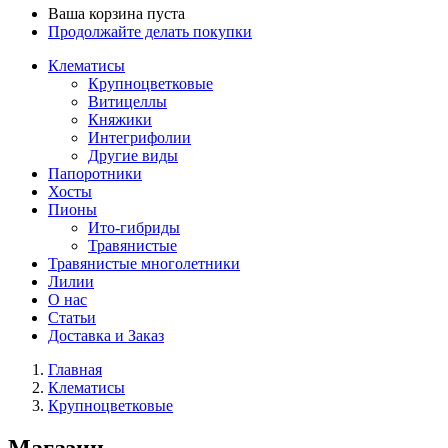
Ваша корзина пуста
Продолжайте делать покупки
Клематисы
Крупноцветковые
Витицеллы
Княжики
Интегрифолии
Другие виды
Папоротники
Хосты
Пионы
Ито-гибриды
Травянистые
Травянистые многолетники
Лилии
О нас
Статьи
Доставка и Заказ
Главная
Клематисы
Крупноцветковые