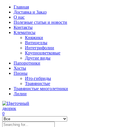
Главная
Доставка и Заказ
О нас
Полезные статьи и новости
Контакты
Клематисы
Княжики
Витицеллы
Интегрифолии
Крупноцветковые
Другие виды
Папоротники
Хосты
Пионы
Ито-гибриды
Травянистые
Травянистые многолетники
Лилии
0