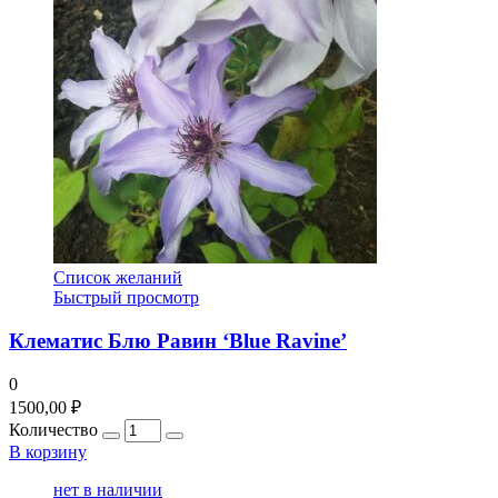
Список желаний
Быстрый просмотр
Клематис Блю Равин ‘Blue Ravine’
0
1500,00
₽
Количество
В корзину
нет в наличии