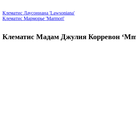
Клематис Лаусониана 'Lawsoniana'
Клематис Марморье 'Marmori'
Клематис Мадам Джулия Корревон ‘Mme