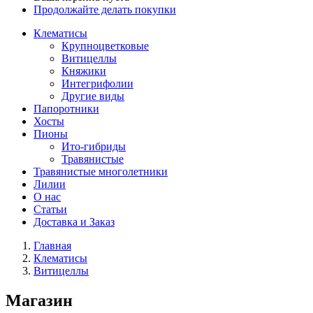
Продолжайте делать покупки
Клематисы
Крупноцветковые
Витицеллы
Княжики
Интегрифолии
Другие виды
Папоротники
Хосты
Пионы
Ито-гибриды
Травянистые
Травянистые многолетники
Лилии
О нас
Статьи
Доставка и Заказ
Главная
Клематисы
Витицеллы
Магазин