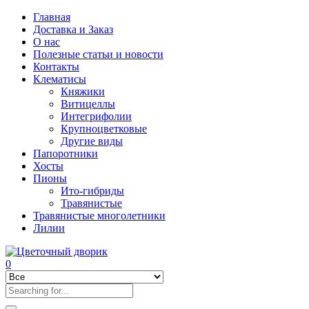
Главная
Доставка и Заказ
О нас
Полезные статьи и новости
Контакты
Клематисы
Княжики
Витицеллы
Интегрифолии
Крупноцветковые
Другие виды
Папоротники
Хосты
Пионы
Ито-гибриды
Травянистые
Травянистые многолетники
Лилии
0