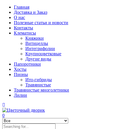
Главная
Доставка и Заказ
О нас
Полезные статьи и новости
Контакты
Клематисы
Княжики
Витицеллы
Интегрифолии
Крупноцветковые
Другие виды
Папоротники
Хосты
Пионы
Ито-гибриды
Травянистые
Травянистые многолетники
Лилии
0