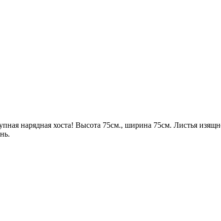
рупная нарядная хоста! Высота 75см., ширина 75см. Листья изя
нь.