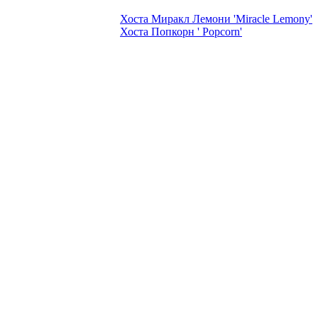
Хоста Миракл Лемони 'Miracle Lemony'
Хоста Попкорн ' Popcorn'