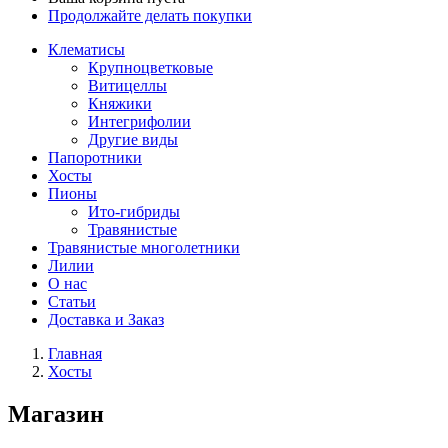
Продолжайте делать покупки
Клематисы
Крупноцветковые
Витицеллы
Княжики
Интегрифолии
Другие виды
Папоротники
Хосты
Пионы
Ито-гибриды
Травянистые
Травянистые многолетники
Лилии
О нас
Статьи
Доставка и Заказ
Главная
Хосты
Магазин