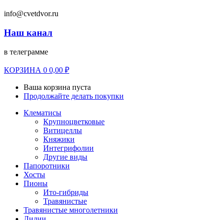
info@cvetdvor.ru
Наш канал
в телеграмме
КОРЗИНА
0
0,00
₽
Ваша корзина пуста
Продолжайте делать покупки
Клематисы
Крупноцветковые
Витицеллы
Княжики
Интегрифолии
Другие виды
Папоротники
Хосты
Пионы
Ито-гибриды
Травянистые
Травянистые многолетники
Лилии