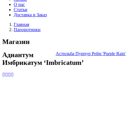
О нас
Статьи
Доставка и Заказ
Главная
Папоротники
Магазин
Адиантум
Астильба Пурпур Рейн 'Purple Rain'
Имбрикатум ‘Imbricatum’