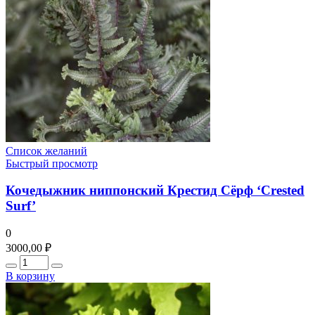
Список желаний
Быстрый просмотр
Кочедыжник ниппонский Крестид Сёрф ‘Crested
Surf’
0
3000,00
₽
Количество
В корзину