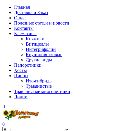
Главная
Доставка и Заказ
О нас
Полезные статьи и новости
Контакты
Клематисы
Княжики
Витицеллы
Интегрифолии
Крупноцветковые
Другие виды
Папоротники
Хосты
Пионы
Ито-гибриды
Травянистые
Травянистые многолетники
Лилии
0