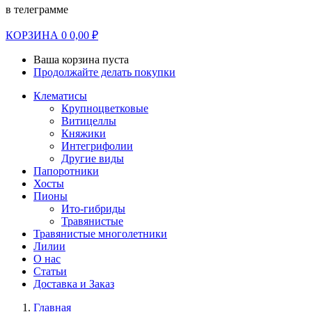
в телеграмме
КОРЗИНА
0
0,00
₽
Ваша корзина пуста
Продолжайте делать покупки
Клематисы
Крупноцветковые
Витицеллы
Княжики
Интегрифолии
Другие виды
Папоротники
Хосты
Пионы
Ито-гибриды
Травянистые
Травянистые многолетники
Лилии
О нас
Статьи
Доставка и Заказ
Главная