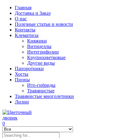
Главная
Доставка и Заказ
О нас
Полезные статьи и новости
Контакты
Клематисы
Княжики
Витицеллы
Интегрифолии
Крупноцветковые
Другие виды
Папоротники
Хосты
Пионы
Ито-гибриды
Травянистые
Травянистые многолетники
Лилии
0