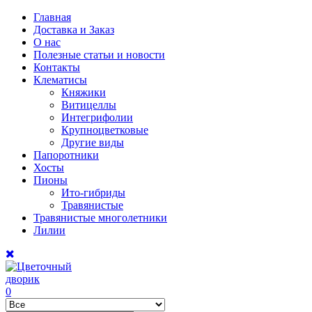
Главная
Доставка и Заказ
О нас
Полезные статьи и новости
Контакты
Клематисы
Княжики
Витицеллы
Интегрифолии
Крупноцветковые
Другие виды
Папоротники
Хосты
Пионы
Ито-гибриды
Травянистые
Травянистые многолетники
Лилии
0