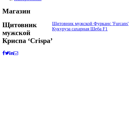
Магазин
Щитовник
Щитовник мужской Фурканс 'Furcans'
Кукуруза сахарная Шеба F1
мужской
Криспа ‘Crispa’