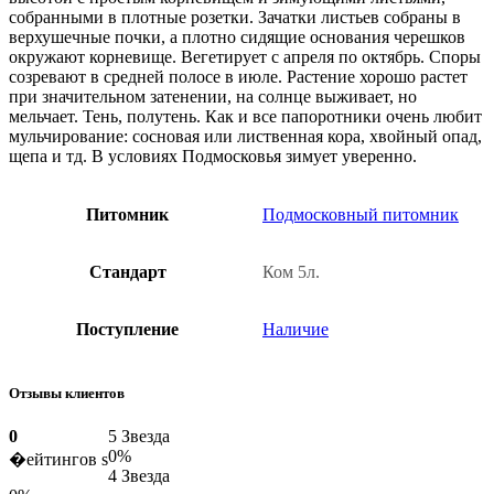
собранными в плотные розетки. Зачатки листьев собраны в
верхушечные почки, а плотно сидящие основания черешков
окружают корневище. Вегетирует с апреля по октябрь. Споры
созревают в средней полосе в июле. Растение хорошо растет
при значительном затенении, на солнце выживает, но
мельчает. Тень, полутень. Как и все папоротники очень любит
мульчирование: сосновая или лиственная кора, хвойный опад,
щепа и тд. В условиях Подмосковья зимует уверенно.
Питомник
Подмосковный питомник
Стандарт
Ком 5л.
Поступление
Наличие
Отзывы клиентов
0
5 Звезда
0%
�ейтингов s
4 Звезда