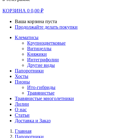
КОРЗИНА
0
0,00
₽
Ваша корзина пуста
Продолжайте делать покупки
Клематисы
Крупноцветковые
Витицеллы
Княжики
Интегрифолии
Другие виды
Папоротники
Хосты
Пионы
Ито-гибриды
Травянистые
Травянистые многолетники
Лилии
О нас
Статьи
Доставка и Заказ
Главная
Папоротники