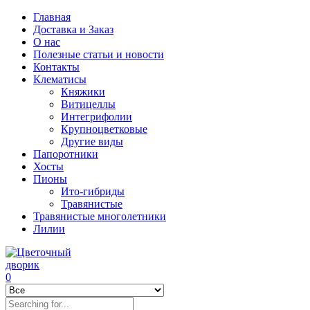
Главная
Доставка и Заказ
О нас
Полезные статьи и новости
Контакты
Клематисы
Княжики
Витицеллы
Интегрифолии
Крупноцветковые
Другие виды
Папоротники
Хосты
Пионы
Ито-гибриды
Травянистые
Травянистые многолетники
Лилии
0