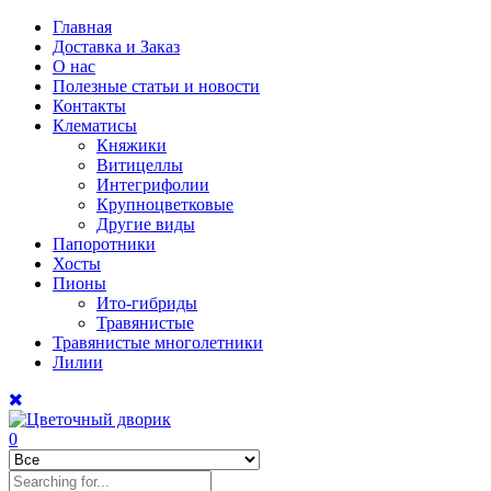
Главная
Доставка и Заказ
О нас
Полезные статьи и новости
Контакты
Клематисы
Княжики
Витицеллы
Интегрифолии
Крупноцветковые
Другие виды
Папоротники
Хосты
Пионы
Ито-гибриды
Травянистые
Травянистые многолетники
Лилии
0