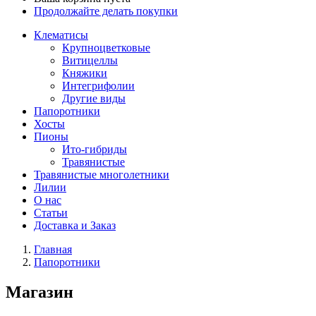
Продолжайте делать покупки
Клематисы
Крупноцветковые
Витицеллы
Княжики
Интегрифолии
Другие виды
Папоротники
Хосты
Пионы
Ито-гибриды
Травянистые
Травянистые многолетники
Лилии
О нас
Статьи
Доставка и Заказ
Главная
Папоротники
Магазин