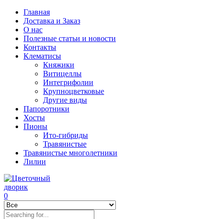
Главная
Доставка и Заказ
О нас
Полезные статьи и новости
Контакты
Клематисы
Княжики
Витицеллы
Интегрифолии
Крупноцветковые
Другие виды
Папоротники
Хосты
Пионы
Ито-гибриды
Травянистые
Травянистые многолетники
Лилии
0