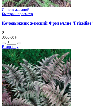
Список желаний
Быстрый просмотр
Кочедыжник женский Фризеллие ‘Frizelliae’
0
3000,00
₽
Количество
В корзину