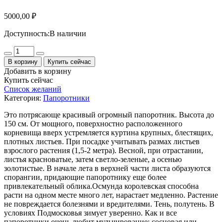
5000,00
₽
Доступность:
В наличии
Количество
В корзину
Купить сейчас
Добавить в корзину
Купить сейчас
Список желаний
Категория:
Папоротники
Это потрясающе красивый огромный папоротник. Высота до
150 см. От мощного, поверхностно расположенного
корневища вверх устремляется куртина крупных, блестящих,
плотных листьев. При посадке учитывать размах листьев
взрослого растения (1,5-2 метра). Весной, при отрастании,
листья красноватые, затем светло-зеленые, а осенью
золотистые. В начале лета в верхней части листа образуются
спорангии, придающие папоротнику еще более
привлекательный облика.Осмунда королевская способна
расти на одном месте много лет, нарастает медленно. Растение
не повреждается болезнями и вредителями. Тень, полутень. В
условиях Подмосковья зимует уверенно. Как и все
папоротники очень любит мульчирование: сосновая или