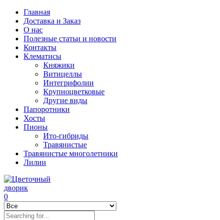
Главная
Доставка и Заказ
О нас
Полезные статьи и новости
Контакты
Клематисы
Княжики
Витицеллы
Интегрифолии
Крупноцветковые
Другие виды
Папоротники
Хосты
Пионы
Ито-гибриды
Травянистые
Травянистые многолетники
Лилии
0