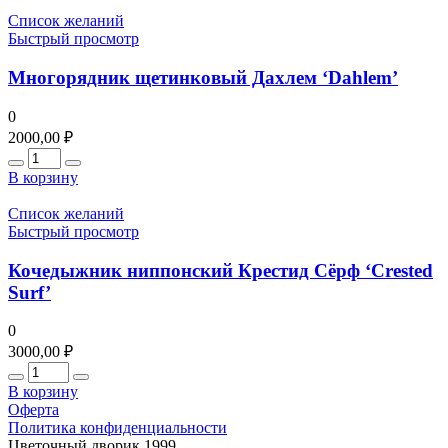
Список желаний
Быстрый просмотр
Многорядник щетинковый Дахлем ‘Dahlem’
0
2000,00
₽
Количество
В корзину
Список желаний
Быстрый просмотр
Кочедыжник ниппонский Крестид Сёрф ‘Crested
Surf’
0
3000,00
₽
Количество
В корзину
Оферта
Политика конфиденциальности
Цветочный дворик 1999.