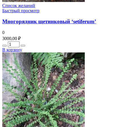
Список желаний
Быстрый просмотр
Многорядник щетинковый ‘setiferum’
0
3000,00
₽
Количество
В корзину