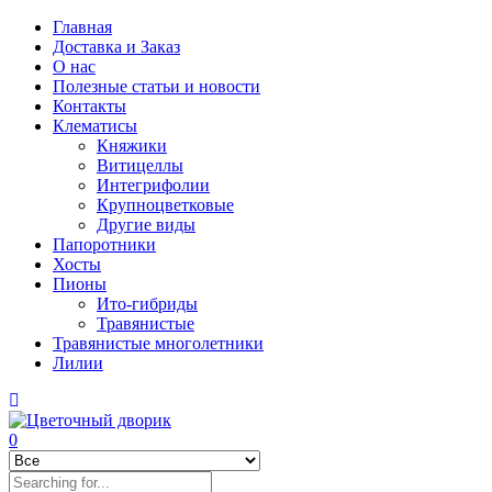
Главная
Доставка и Заказ
О нас
Полезные статьи и новости
Контакты
Клематисы
Княжики
Витицеллы
Интегрифолии
Крупноцветковые
Другие виды
Папоротники
Хосты
Пионы
Ито-гибриды
Травянистые
Травянистые многолетники
Лилии
0