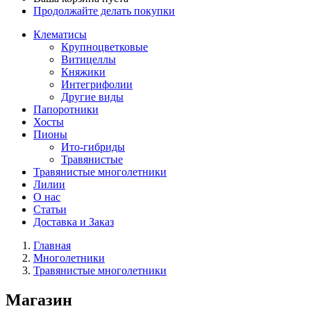
Продолжайте делать покупки
Клематисы
Крупноцветковые
Витицеллы
Княжики
Интегрифолии
Другие виды
Папоротники
Хосты
Пионы
Ито-гибриды
Травянистые
Травянистые многолетники
Лилии
О нас
Статьи
Доставка и Заказ
Главная
Многолетники
Травянистые многолетники
Магазин