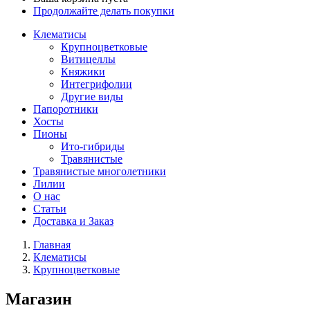
Продолжайте делать покупки
Клематисы
Крупноцветковые
Витицеллы
Княжики
Интегрифолии
Другие виды
Папоротники
Хосты
Пионы
Ито-гибриды
Травянистые
Травянистые многолетники
Лилии
О нас
Статьи
Доставка и Заказ
Главная
Клематисы
Крупноцветковые
Магазин