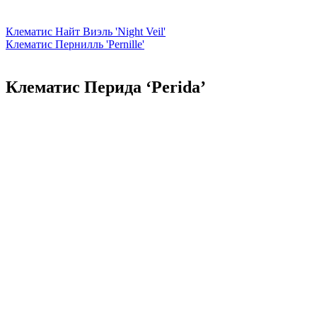
Клематис Найт Виэль 'Night Veil'
Клематис Пернилль 'Pernille'
Клематис Перида ‘Perida’