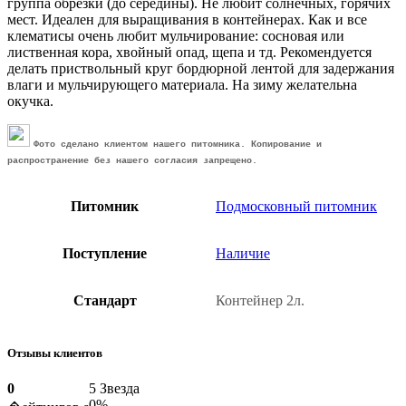
группа обрезки (до середины). Не любит солнечных, горячих
мест. Идеален для выращивания в контейнерах. Как и все
клематисы очень любит мульчирование: сосновая или
лиственная кора, хвойный опад, щепа и тд. Рекомендуется
делать приствольный круг бордюрной лентой для задержания
влаги и мульчирующего материала. На зиму желательна
окучка.
Фото сделано клиентом нашего питомника.
Копирование и
распространение без нашего согласия запрещено.
Питомник
Подмосковный питомник
Поступление
Наличие
Стандарт
Контейнер 2л.
Отзывы клиентов
0
5 Звезда
0%