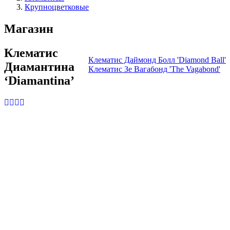
Крупноцветковые
Магазин
Клематис
Клематис Даймонд Болл 'Diamond Ball'
Диамантина
Клематис Зе Вагабонд 'The Vagabond'
‘Diamantina’