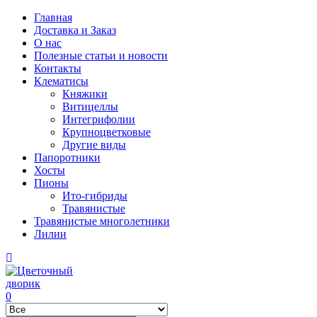
Главная
Доставка и Заказ
О нас
Полезные статьи и новости
Контакты
Клематисы
Княжики
Витицеллы
Интегрифолии
Крупноцветковые
Другие виды
Папоротники
Хосты
Пионы
Ито-гибриды
Травянистые
Травянистые многолетники
Лилии
0