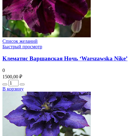
Список желаний
Быстрый просмотр
Клематис Варшавская Ночь ‘Warszawska Nike’
0
1500,00
₽
Количество
В корзину