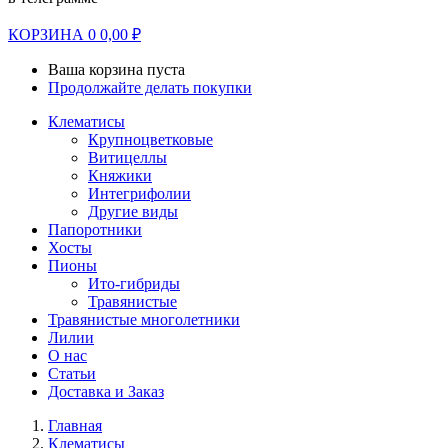
КОРЗИНА
0
0,00
₽
Ваша корзина пуста
Продолжайте делать покупки
Клематисы
Крупноцветковые
Витицеллы
Княжики
Интегрифолии
Другие виды
Папоротники
Хосты
Пионы
Ито-гибриды
Травянистые
Травянистые многолетники
Лилии
О нас
Статьи
Доставка и Заказ
Главная
Клематисы