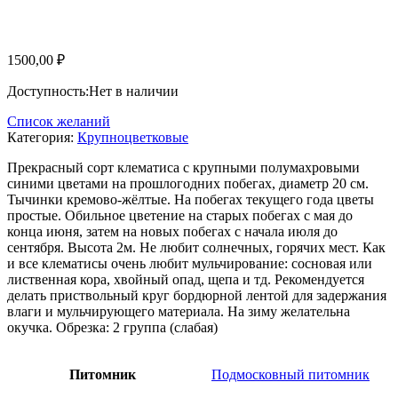
1500,00
₽
Доступность:
Нет в наличии
Список желаний
Категория:
Крупноцветковые
Прекрасный сорт клематиса с крупными полумахровыми
синими цветами на прошлогодних побегах, диаметр 20 см.
Тычинки кремово-жёлтые. На побегах текущего года цветы
простые. Обильное цветение на старых побегах с мая до
конца июня, затем на новых побегах с начала июля до
сентября. Высота 2м. Не любит солнечных, горячих мест. Как
и все клематисы очень любит мульчирование: сосновая или
лиственная кора, хвойный опад, щепа и тд. Рекомендуется
делать приствольный круг бордюрной лентой для задержания
влаги и мульчирующего материала. На зиму желательна
окучка. Обрезка: 2 группа (слабая)
Питомник
Подмосковный питомник