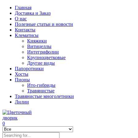
Главная
Доставка и Заказ
О нас
Полезные статьи и новости
Контакты
Клематисы
Княжики
Витицеллы
Интегрифолии
Крупноцветковые
Другие виды
Папоротники
Хосты
Пионы
Ито-гибриды
Травянистые
Травянистые многолетники
Лилии
0