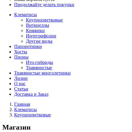
Продолжайте делать покупки
Клематисы
Крупноцветковые
Витицеллы
Княжики
Интегрифолии
Другие виды
Папоротники
Хосты
Пионы
Ито-гибриды
Травянистые
Травянистые многолетники
Лилии
О нас
Статьи
Доставка и Заказ
Главная
Клематисы
Крупноцветковые
Магазин