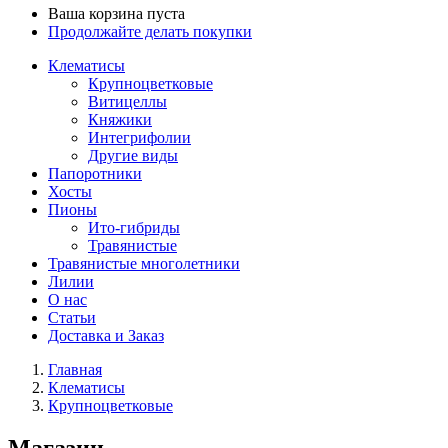
Ваша корзина пуста
Продолжайте делать покупки
Клематисы
Крупноцветковые
Витицеллы
Княжики
Интегрифолии
Другие виды
Папоротники
Хосты
Пионы
Ито-гибриды
Травянистые
Травянистые многолетники
Лилии
О нас
Статьи
Доставка и Заказ
Главная
Клематисы
Крупноцветковые