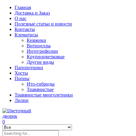
Главная
Доставка и Заказ
О нас
Полезные статьи и новости
Контакты
Клематисы
Княжики
Витицеллы
Интегрифолии
Крупноцветковые
Другие виды
Папоротники
Хосты
Пионы
Ито-гибриды
Травянистые
Травянистые многолетники
Лилии
0