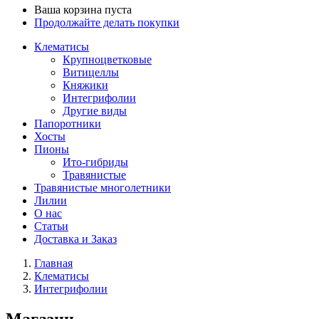
Ваша корзина пуста
Продолжайте делать покупки
Клематисы
Крупноцветковые
Витицеллы
Княжики
Интегрифолии
Другие виды
Папоротники
Хосты
Пионы
Ито-гибриды
Травянистые
Травянистые многолетники
Лилии
О нас
Статьи
Доставка и Заказ
Главная
Клематисы
Интегрифолии