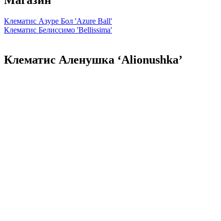
Магазин
Клематис Азуре Бол 'Azure Ball'
Клематис Белиссимо 'Bellissima'
Клематис Аленушка ‘Alionushka’