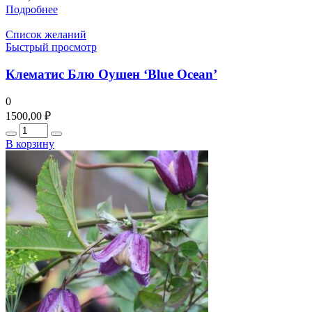
Подробнее
Список желаний
Быстрый просмотр
Клематис Блю Оушен ‘Blue Ocean’
0
1500,00
₽
Количество
В корзину