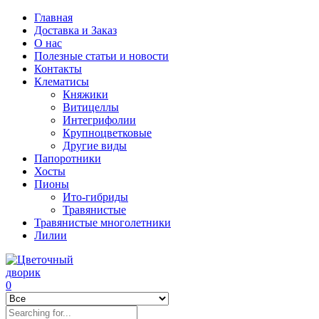
Главная
Доставка и Заказ
О нас
Полезные статьи и новости
Контакты
Клематисы
Княжики
Витицеллы
Интегрифолии
Крупноцветковые
Другие виды
Папоротники
Хосты
Пионы
Ито-гибриды
Травянистые
Травянистые многолетники
Лилии
0