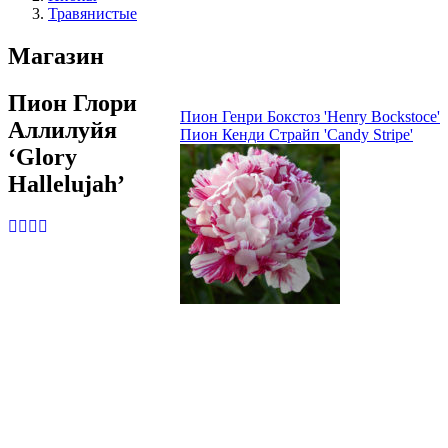
Травянистые
Магазин
Пион Глори
Пион Генри Бокстоз 'Henry Bockstoce'
Аллилуйя
Пион Кенди Страйп 'Candy Stripe'
‘Glory
Hallelujah’