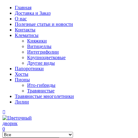
Главная
Доставка и Заказ
О нас
Полезные статьи и новости
Контакты
Клематисы
Княжики
Витицеллы
Интегрифолии
Крупноцветковые
Другие виды
Папоротники
Хосты
Пионы
Ито-гибриды
Травянистые
Травянистые многолетники
Лилии
0