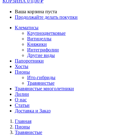
КОРЗИНА
0
0,00
₽
Ваша корзина пуста
Продолжайте делать покупки
Клематисы
Крупноцветковые
Витицеллы
Княжики
Интегрифолии
Другие виды
Папоротники
Хосты
Пионы
Ито-гибриды
Травянистые
Травянистые многолетники
Лилии
О нас
Статьи
Доставка и Заказ
Главная
Пионы
Травянистые