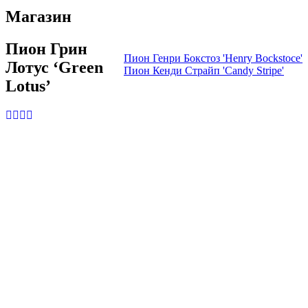
Магазин
Пион Грин
Пион Генри Бокстоз 'Henry Bockstoce'
Лотус ‘Green
Пион Кенди Страйп 'Candy Stripe'
Lotus’