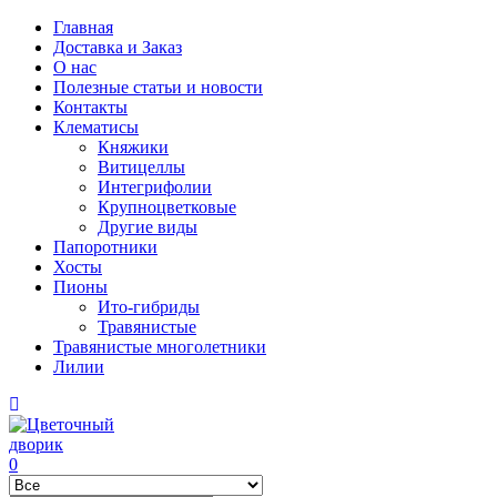
Главная
Доставка и Заказ
О нас
Полезные статьи и новости
Контакты
Клематисы
Княжики
Витицеллы
Интегрифолии
Крупноцветковые
Другие виды
Папоротники
Хосты
Пионы
Ито-гибриды
Травянистые
Травянистые многолетники
Лилии
0