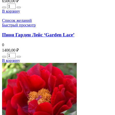
6500,00
₽
Количество
В корзину
Список желаний
Быстрый просмотр
Пион Гарден Лейс ‘Garden Lace’
0
1400,00
₽
Количество
В корзину