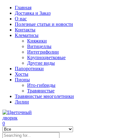
Главная
Доставка и Заказ
О нас
Полезные статьи и новости
Контакты
Клематисы
Княжики
Витицеллы
Интегрифолии
Крупноцветковые
Другие виды
Папоротники
Хосты
Пионы
Ито-гибриды
Травянистые
Травянистые многолетники
Лилии
0